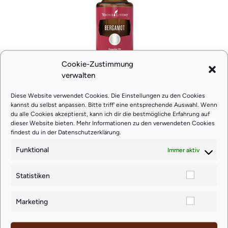
Cookie-Zustimmung
verwalten
Bergamotte 15 ml (hellt die
Stimmung auf)
Diese Website verwendet Cookies. Die Einstellungen zu den Cookies
kannst du selbst anpassen. Bitte triff' eine entsprechende Auswahl. Wenn
du alle Cookies akzeptierst, kann ich dir die bestmögliche Erfahrung auf
dieser Website bieten. Mehr Informationen zu den verwendeten Cookies
€
47,35
findest du in der
Datenschutzerklärung
.
Funktional
Immer aktiv
zzgl.
Versand
Statistiken
Lieferzeit: ca. 4-5 Werktage
Marketing