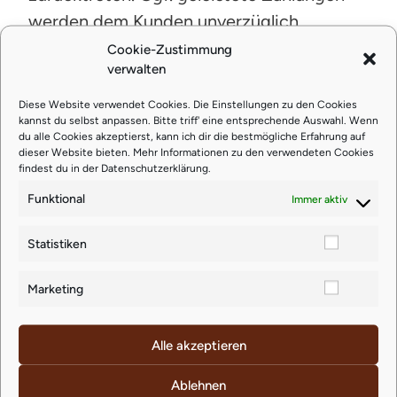
werden dem Kunden unverzüglich
erstattet.
Cookie-Zustimmung
verwalten
5.3. Wenn das bestellte Produkt nicht
Diese Website verwendet Cookies. Die Einstellungen zu den Cookies
verfügbar ist, weil der Verkäufer mit
kannst du selbst anpassen. Bitte triff' eine entsprechende Auswahl. Wenn
du alle Cookies akzeptierst, kann ich dir die bestmögliche Erfahrung auf
diesem Produkt von seinem Lieferanten
dieser Website bieten. Mehr Informationen zu den verwendeten Cookies
ohne eigenes Verschulden nicht beliefert
findest du in der
Datenschutzerklärung
.
wird, kann der Verkäufer vom Vertrag
Funktional
Immer aktiv
zurücktreten. In diesem Fall wird der
Statistiken
Verkäufer den Kunden unverzüglich
informieren und ihm ggf. die Lieferung
Marketing
eines vergleichbaren Produktes
vorschlagen. Wenn kein vergleichbares
Alle akzeptieren
Produkt verfügbar ist oder der Kunde
keine Lieferung eines vergleichbaren
Ablehnen