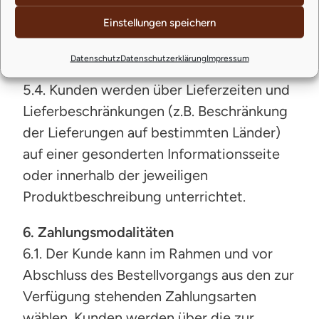
Produktes wünscht, wird der Verkäufer
Einstellungen speichern
dem Kunden ggf. bereits erbrachte
Gegenleistungen unverzüglich erstatten.
Datenschutz
Datenschutzerklärung
Impressum
5.4. Kunden werden über Lieferzeiten und
Lieferbeschränkungen (z.B. Beschränkung
der Lieferungen auf bestimmten Länder)
auf einer gesonderten Informationsseite
oder innerhalb der jeweiligen
Produktbeschreibung unterrichtet.
6. Zahlungsmodalitäten
6.1. Der Kunde kann im Rahmen und vor
Abschluss des Bestellvorgangs aus den zur
Verfügung stehenden Zahlungsarten
wählen. Kunden werden über die zur