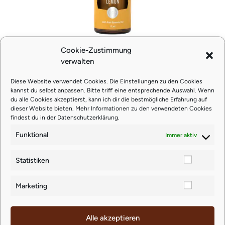
Cookie-Zustimmung
Zitronenöl (Lemon) 15 ml (belebt
verwalten
Geist & Körper)
Diese Website verwendet Cookies. Die Einstellungen zu den Cookies
kannst du selbst anpassen. Bitte triff' eine entsprechende Auswahl. Wenn
€
18,93
du alle Cookies akzeptierst, kann ich dir die bestmögliche Erfahrung auf
dieser Website bieten. Mehr Informationen zu den verwendeten Cookies
findest du in der
Datenschutzerklärung
.
zzgl.
Versand
Funktional
Immer aktiv
Lieferzeit: ca. 4-5 Werktage
Statistiken
Marketing
Ähnliche Produkte
Alle akzeptieren