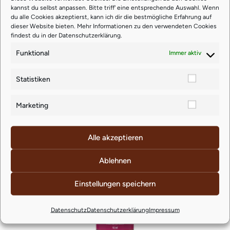
€
63,14
kannst du selbst anpassen. Bitte triff' eine entsprechende Auswahl. Wenn
du alle Cookies akzeptierst, kann ich dir die bestmögliche Erfahrung auf
dieser Website bieten. Mehr Informationen zu den verwendeten Cookies
zzgl.
Versand
findest du in der
Datenschutzerklärung
.
Funktional
Immer aktiv
Lieferzeit: ca. 4-5 Werktage
Statistiken
Marketing
Ähnliche Produkte
Alle akzeptieren
Ablehnen
Einstellungen speichern
Datenschutz
Datenschutzerklärung
Impressum