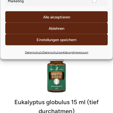
Marketing
Lieferzeit: ca. 4-5 Werktage
Alle akzeptieren
Ablehnen
Ähnliche Produkte
Einstellungen speichern
Datenschutz
Datenschutzerklärung
Impressum
Eukalyptus globulus 15 ml (tief
durchatmen)