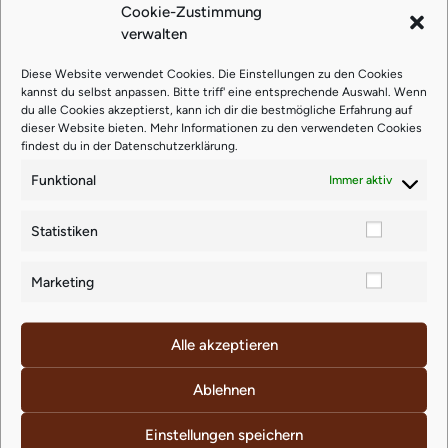
Cookie-Zustimmung
verwalten
Zitronenöl (Lemon) 15 ml (belebt
Diese Website verwendet Cookies. Die Einstellungen zu den Cookies
kannst du selbst anpassen. Bitte triff' eine entsprechende Auswahl. Wenn
Geist & Körper)
du alle Cookies akzeptierst, kann ich dir die bestmögliche Erfahrung auf
dieser Website bieten. Mehr Informationen zu den verwendeten Cookies
findest du in der
Datenschutzerklärung
.
€
18,93
Funktional
Immer aktiv
zzgl.
Versand
Statistiken
Lieferzeit: ca. 4-5 Werktage
Marketing
Alle akzeptieren
Ähnliche Produkte
Ablehnen
Einstellungen speichern