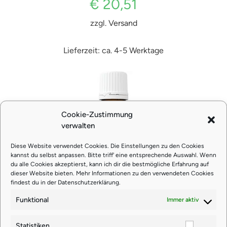
€
20,51
zzgl.
Versand
Lieferzeit: ca. 4-5 Werktage
Cookie-Zustimmung
verwalten
Diese Website verwendet Cookies. Die Einstellungen zu den Cookies
kannst du selbst anpassen. Bitte triff' eine entsprechende Auswahl. Wenn
du alle Cookies akzeptierst, kann ich dir die bestmögliche Erfahrung auf
dieser Website bieten. Mehr Informationen zu den verwendeten Cookies
Zitronenöl (Lemon) 15 ml (belebt
findest du in der
Datenschutzerklärung
.
Geist & Körper)
Funktional
Immer aktiv
Statistiken